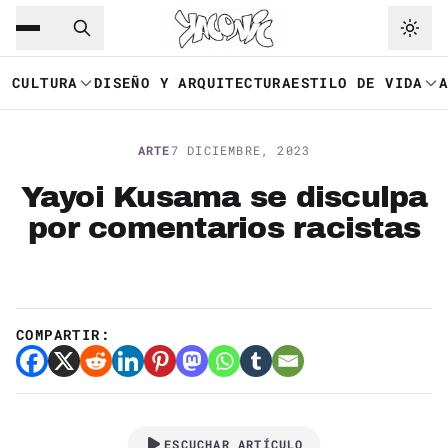
Saltar al contenido principal
Ir a navegación
CULTURA
DISEÑO Y ARQUITECTURA
ESTILO DE VIDA
ARTE
7 DICIEMBRE, 2023
Yayoi Kusama se disculpa
por comentarios racistas
COMPARTIR:
ESCUCHAR ARTÍCULO