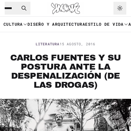
Saltar al contenido principal
Ir a navegación
CULTURA
DISEÑO Y ARQUITECTURA
ESTILO DE VIDA
LITERATURA
15 AGOSTO, 2016
CARLOS FUENTES Y SU
POSTURA ANTE LA
DESPENALIZACIÓN (DE
LAS DROGAS)