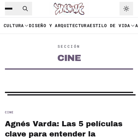
Saltar al contenido principal
Ir a navegación
CULTURA
DISEÑO Y ARQUITECTURA
ESTILO DE VIDA
SECCIÓN
CINE
CINE
Agnés Varda: Las 5 películas
clave para entender la