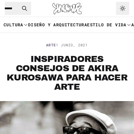
Saltar al contenido principal
Ir a navegación
CULTURA
DISEÑO Y ARQUITECTURA
ESTILO DE VIDA
ARTE
1 JUNIO, 2021
INSPIRADORES
CONSEJOS DE AKIRA
KUROSAWA PARA HACER
ARTE