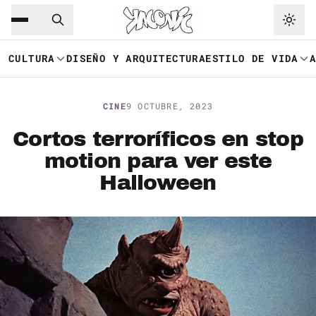
Saltar al contenido principal
Ir a navegación
CULTURA
DISEÑO Y ARQUITECTURA
ESTILO DE VIDA
CINE
9 OCTUBRE, 2023
Cortos terroríficos en stop
motion para ver este
Halloween