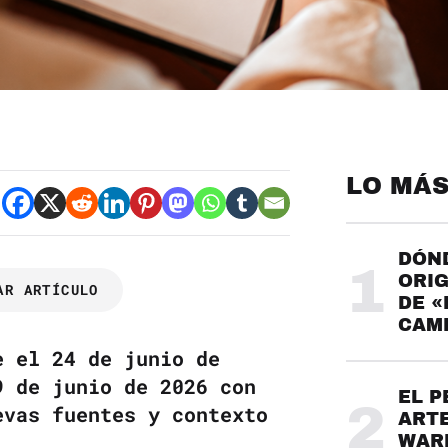
LO MÁS
DÓND
1
ORIG
AR ARTÍCULO
DE «
CAME
e el 24 de junio de
9 de junio de 2026 con
EL P
2
evas fuentes y contexto
ARTE
WARH