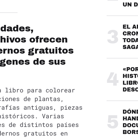
UN 
idades,
EL A
3
CRO
chivos ofrecen
TODA
SAG
ernos gratuitos
genes de sus
«POR
4
HIST
LIBR
n libro para colorear
DES
ciones de plantas,
rafías antiguas, piezas
DÓND
históricos. Varias
5
HAND
es de distintos países
DOC
dernos gratuitos en
BOR