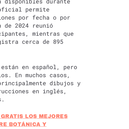
n disponibles durante
oficial permite
iones por fecha o por
n de 2024 reunió
cipantes, mientras que
gistra cerca de 895
 están en español, pero
los. En muchos casos,
principalmente dibujos y
rucciones en inglés,
s.
 GRATIS LOS MEJORES
RE BOTÁNICA Y