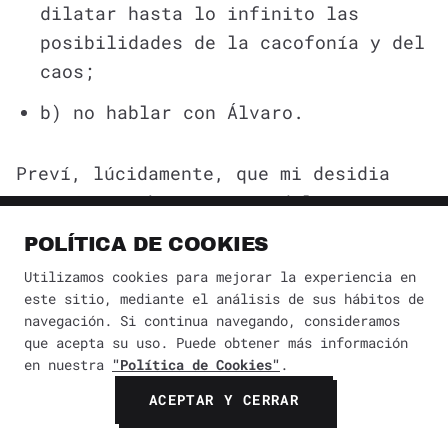
dilatar hasta lo infinito las
posibilidades de la cacofonía y del
caos;
b) no hablar con Álvaro.
Preví, lúcidamente, que mi desidia
optaría por b. A partir del viernes a
primera hora, empezó a inquietarme el
POLÍTICA DE COOKIES
teléfono. Me indignaba que ese
Utilizamos cookies para mejorar la experiencia en
instrumento, que algún día produjo la
este sitio, mediante el análisis de sus hábitos de
irrecuperable voz de Beatriz, pudiera
navegación. Si continua navegando, consideramos
que acepta su uso. Puede obtener más información
rebajarse a receptáculo de las
en nuestra
"Política de Cookies"
.
inútiles y quizá coléricas quejas de
ACEPTAR Y CERRAR
ese engañado Carlos Argentino Daneri.