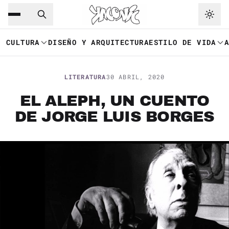
Saltar al contenido principal
Ir a navegación
CULTURA
DISEÑO Y ARQUITECTURA
ESTILO DE VIDA
LITERATURA
30 ABRIL, 2020
EL ALEPH, UN CUENTO
DE JORGE LUIS BORGES