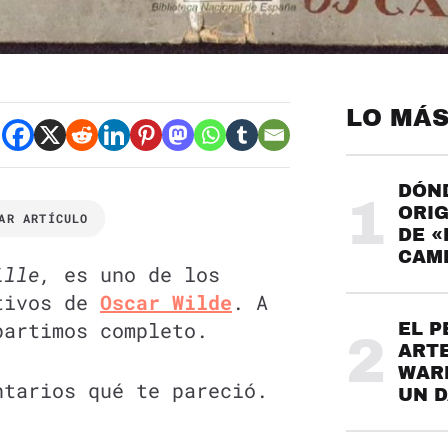
LO MÁS
DÓND
1
ORIG
AR ARTÍCULO
DE «
CAME
ille,
es uno de los
ativos de
Oscar Wilde
. A
partimos completo.
EL P
2
ARTE
WARH
ntarios qué te pareció.
UN 