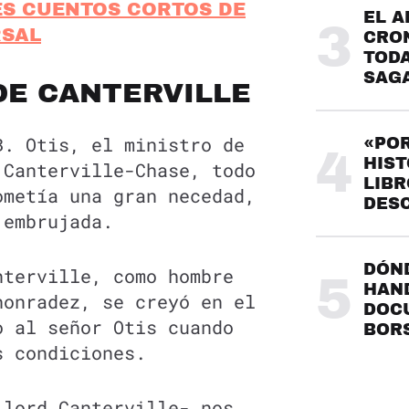
ES CUENTOS CORTOS DE
EL A
3
RSAL
CRO
TODA
SAG
DE CANTERVILLE
B. Otis, el ministro de
«POR
4
HIST
 Canterville-Chase, todo
LIBR
ometía una gran necedad,
DES
 embrujada.
DÓND
nterville, como hombre
5
HAND
honradez, se creyó en el
DOC
o al señor Otis cuando
BOR
s condiciones.
 lord Canterville- nos