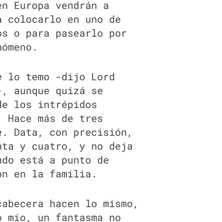
en Europa vendrán a
a colocarlo en uno de
os o para pasearlo por
nómeno.
e lo temo -dijo Lord
-, aunque quizá se
de los intrépidos
. Hace más de tres
e. Data, con precisión,
nta y cuatro, y no deja
ndo está a punto de
ón en la familia.
cabecera hacen lo mismo,
o mío, un fantasma no