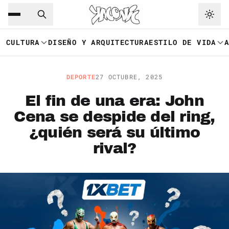
Saltar al contenido principal
Ir a navegación
CULTURA
DISEÑO Y ARQUITECTURA
ESTILO DE VIDA
DEPORTE
27 OCTUBRE, 2025
El fin de una era: John
Cena se despide del ring,
¿quién será su último
rival?