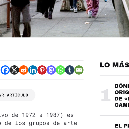
LO MÁS
DÓND
1
ORIG
AR ARTÍCULO
DE «
CAME
vo de 1972 a 1987) es
o de los grupos de arte
EL P