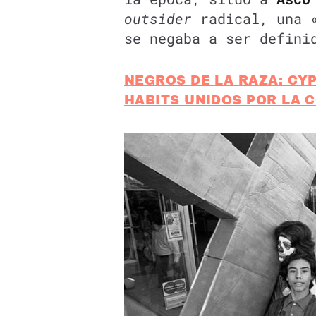
outsider
radical, una «
se negaba a ser defini
NEGROS DE LA RAZA: CY
HABITS UNIDOS POR LA 