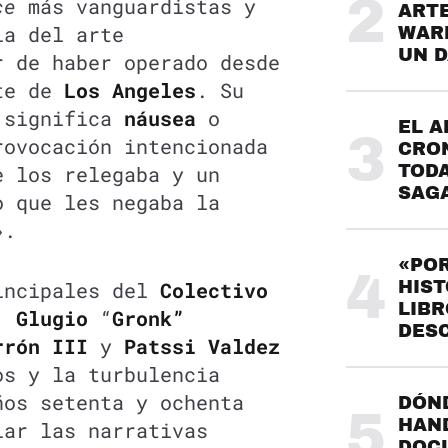
2
ce
más vanguardistas y
ARTE
ia del arte
WARH
UN 
r de haber operado desde
ste de
Los Angeles
. Su
l significa
náusea
o
EL A
3
rovocación intencionada
CRO
e los relegaba y un
TODA
SAG
 que les negaba la
».
«POR
4
incipales del
Colectivo
HIST
LIBR
, Glugio
“
Gronk”
DES
rrón III
y
Patssi Valdez
os y la turbulencia
ños setenta y ochenta
DÓND
5
HAND
iar las narrativas
DOC