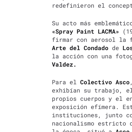
redefinieron el concep
Su acto más emblemáti
«Spray Paint LACMA»
(19
firmar con aerosol la 
Arte del Condado
de
Lo
la acción con una foto
Valdez.
Para el
Colectivo Asco
exhibían su trabajo, e
propios cuerpos y el e
exposición efímera. Es
instituciones, junto c
nacionalismo estricto 
la época, situó a
Asco