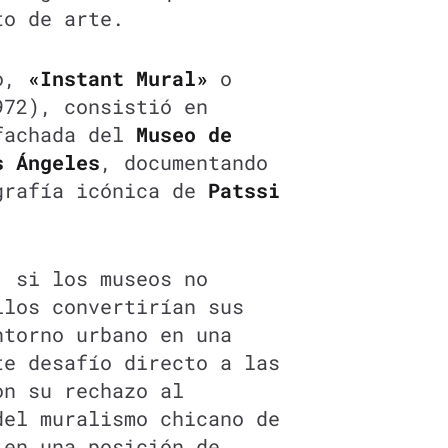
to de arte.
co,
«Instant Mural»
o
72), consistió en
fachada del
Museo de
s Ángeles
, documentando
grafía icónica de
Patssi
, si los museos no
llos convertirían sus
ntorno urbano en una
te desafío directo a las
on su rechazo al
del muralismo chicano de
en una posición de