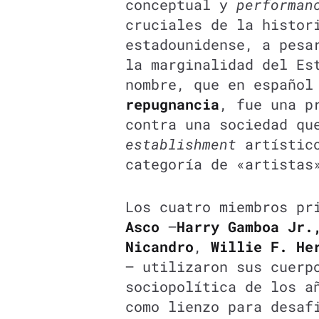
conceptual y
performan
cruciales de la histor
estadounidense, a pesa
la marginalidad del E
nombre, que en españo
repugnancia
, fue una p
contra una sociedad qu
establishment
artístico
categoría de «artistas
Los cuatro miembros pr
Asco
—
Harry Gamboa Jr.
Nicandro
,
Willie F. He
— utilizaron sus cuerp
sociopolítica de los a
como lienzo para desaf