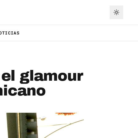
OTICIAS
 el glamour
hicano