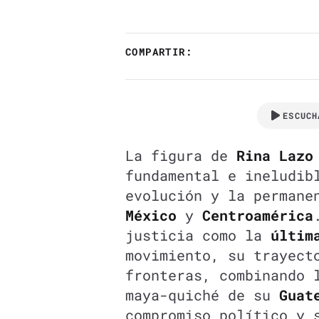
COMPARTIR:
ESCUCH
La figura de
Rina Lazo
fundamental e ineludib
evolución y la permane
México
y
Centroamérica
justicia como la
últim
movimiento, su trayect
fronteras, combinando 
maya-quiché de su
Guat
compromiso político y 