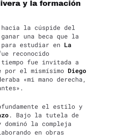
ivera y la formación
hacia la cúspide del
 ganar una beca que la
para estudiar en
La
fue reconocido
 tiempo fue invitada a
e por el mismísimo
Diego
deraba «mi mano derecha,
antes».
ofundamente el estilo y
azo
. Bajo la tutela de
y dominó la compleja
laborando en obras