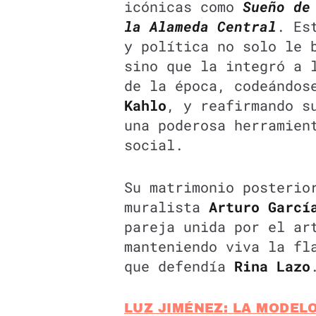
icónicas como
Sueño de
la Alameda Central
. Es
y política no solo le 
sino que la integró a 
de la época, codeándos
Kahlo
, y reafirmando s
una poderosa herramien
social.
Su matrimonio posterio
muralista
Arturo Garcí
pareja unida por el ar
manteniendo viva la fl
que defendía
Rina Lazo
LUZ JIMÉNEZ: LA MODEL