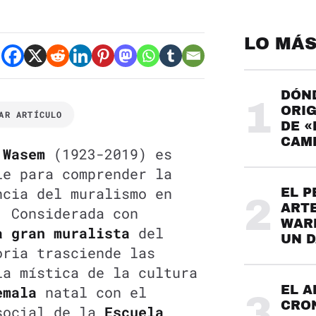
LO MÁS
DÓND
1
ORIG
AR ARTÍCULO
DE «
CAME
 Wasem
(1923-2019) es
le para comprender la
ncia del muralismo en
EL P
2
ARTE
. Considerada con
WARH
a gran muralista
del
UN 
oria trasciende las
la mística de la cultura
emala
natal con el
EL A
3
CRO
social de la
Escuela