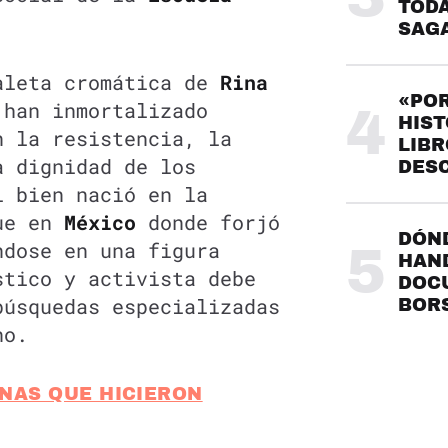
TODA
SAG
aleta cromática de
Rina
«POR
 han inmortalizado
4
HIST
n la resistencia, la
LIBR
a dignidad de los
DES
i bien nació en la
ue en
México
donde forjó
DÓND
ndose en una figura
5
HAND
stico y activista debe
DOC
búsquedas especializadas
BOR
no.
NAS QUE HICIERON