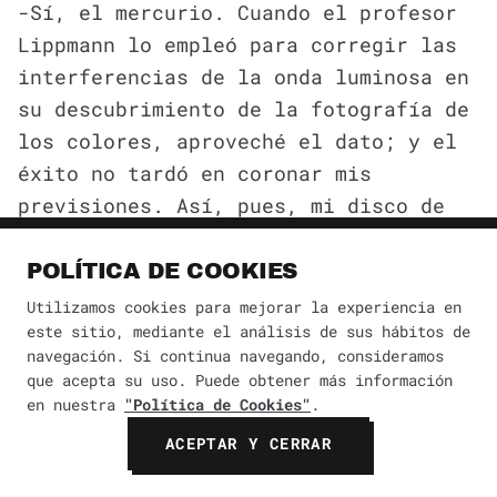
-Sí, el mercurio. Cuando el profesor
Lippmann lo empleó para corregir las
interferencias de la onda luminosa en
su descubrimiento de la fotografía de
los colores, aproveché el dato; y el
éxito no tardó en coronar mis
previsiones. Así, pues, mi disco de
mercurio contiene la onda en marcha
por el tubo, y la refleja hacia
POLÍTICA DE COOKIES
arriba por medio de otro, acodado. En
Utilizamos cookies para mejorar la experiencia en
este segundo tubo, hay dispuestos
este sitio, mediante el análisis de sus hábitos de
navegación. Si continua navegando, consideramos
tres prismas infrangibles, que
que acepta su uso. Puede obtener más información
refuerzan la onda luminosa hasta el
en nuestra
"Política de Cookies"
.
grado requerido para percibirla como
ACEPTAR Y CERRAR
sensación óptica. El número de
prismas está determinado por tanteo,