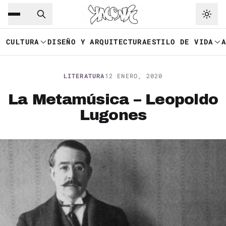
Saltar al contenido principal
Ir a navegación
CULTURA
DISEÑO Y ARQUITECTURA
ESTILO DE VIDA
LITERATURA
12 ENERO, 2020
La Metamúsica – Leopoldo
Lugones