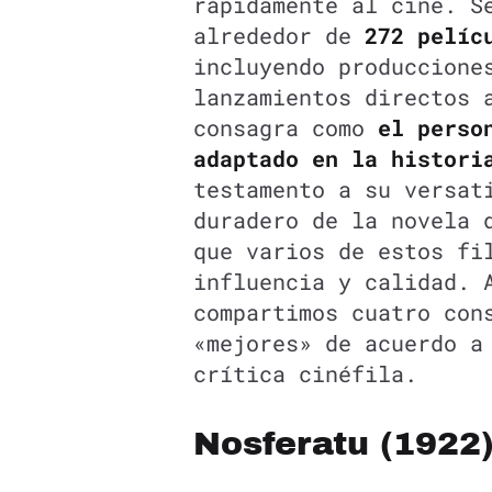
rápidamente al cine. S
alrededor de
272 pelíc
incluyendo produccione
lanzamientos directos 
consagra como
el person
adaptado en la histori
testamento a su versat
duradero de la novela 
que varios de estos fi
influencia y calidad. 
compartimos cuatro con
«mejores» de acuerdo a
crítica cinéfila.
Nosferatu (1922