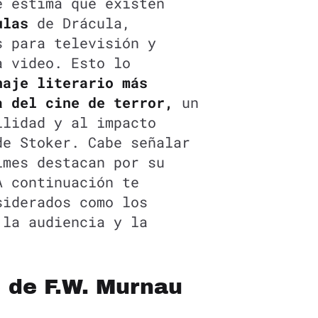
e estima que existen
ulas
de Drácula,
s para televisión y
a video. Esto lo
aje literario más
a del cine de terror,
un
ilidad y al impacto
de Stoker. Cabe señalar
lmes destacan por su
A continuación te
siderados como los
 la audiencia y la
) de F.W. Murnau