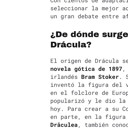
Con cientos de adaptac
seleccionar la mejor a
un gran debate entre a
¿De dónde surge 
Drácula?
El origen de Drácula s
novela gótica de 1897
irlandés
Bram Stoker
. 
inventó la figura del 
en el folclore de Euro
popularizó y le dio la
hoy. Para crear a su C
en parte, en la figura
Drăculea
, también cono