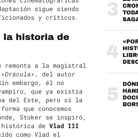
iones cinematográficas
3
CRO
daptación sigue siendo
TODA
ficionados y críticos.
SAG
la historia de
«POR
4
HIST
LIBR
DES
e remonta a la magistral
,
«Drácula»
, del autor
Sin embargo, él no
DÓND
5
vampiro, que ya existía
HAND
DOC
pa del Este, pero sí la
BOR
 forma que conocemos
onde, Stoker se inspiró,
 histórica de
Vlad III
cido como Vlad el