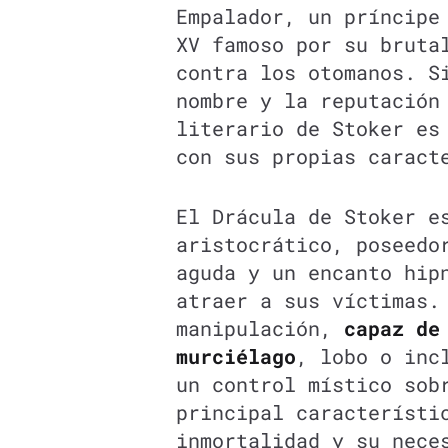
Empalador, un príncipe
XV famoso por su bruta
contra los otomanos. S
nombre y la reputación
literario de Stoker e
con sus propias caract
El Drácula de Stoker e
aristocrático, poseedo
aguda y un encanto hip
atraer a sus víctimas.
manipulación,
capaz de
murciélago
, lobo o inc
un control místico sob
principal característi
inmortalidad y su nece