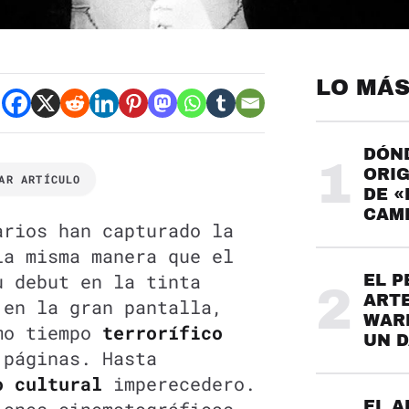
LO MÁS
DÓND
1
ORIG
AR ARTÍCULO
DE «
CAME
arios han capturado la
la misma manera que el
u debut en la tinta
EL P
2
ARTE
 en la gran pantalla,
WARH
smo tiempo
terrorífico
UN 
páginas. Hasta
o cultural
imperecedero.
EL A