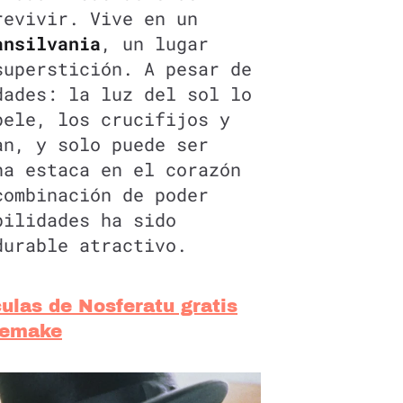
revivir. Vive en un
ansilvania
, un lugar
superstición. A pesar de
dades: la luz del sol lo
pele, los crucifijos y
an, y solo puede ser
na estaca en el corazón
combinación de poder
bilidades ha sido
durable atractivo.
culas de Nosferatu gratis
 remake