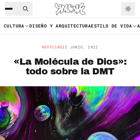
Saltar al contenido principal
Ir a navegación
CULTURA
DISEÑO Y ARQUITECTURA
ESTILO DE VIDA
NOTICIAS
22 JUNIO, 2022
«La Molécula de Dios»:
todo sobre la DMT