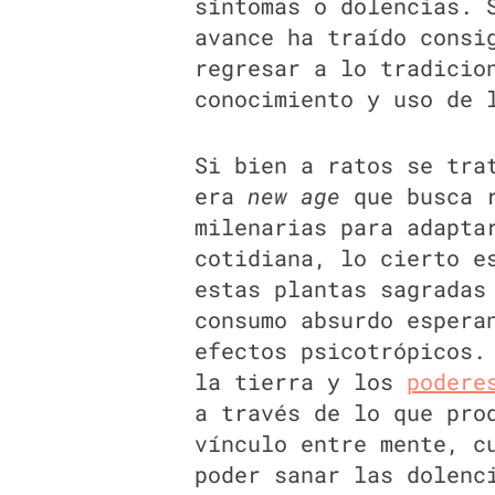
síntomas o dolencias. 
avance ha traído consi
regresar a lo tradicio
conocimiento y uso de 
Si bien a ratos se tra
era
new age
que busca r
milenarias para adapta
cotidiana, lo cierto e
estas plantas sagradas
consumo absurdo espera
efectos psicotrópicos.
la tierra y los
podere
a través de lo que pro
vínculo entre mente, c
poder sanar las dolenc