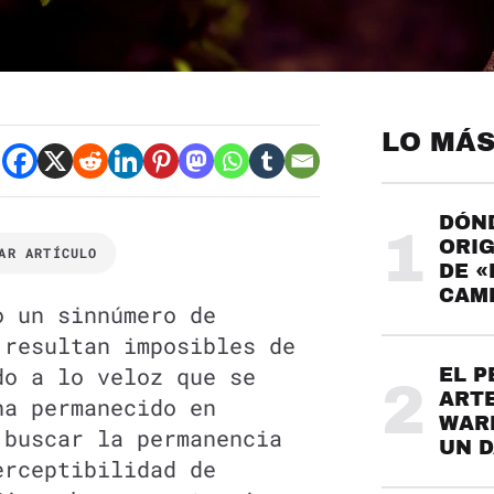
LO MÁS
DÓND
1
ORIG
AR ARTÍCULO
DE «
CAME
o un sinnúmero de
 resultan imposibles de
do a lo veloz que se
EL P
2
ARTE
ha permanecido en
WARH
 buscar la permanencia
UN 
erceptibilidad de