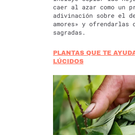
caer al azar como un p
adivinación sobre el d
amores» y ofrendarlas 
sagradas.
PLANTAS QUE TE AYUD
LÚCIDOS