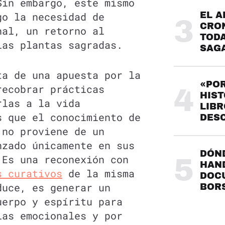
Sin embargo, este mismo
go la necesidad de
EL A
3
CRO
nal, un retorno al
TODA
las plantas sagradas.
SAG
ta de una apuesta por la
«POR
ecobrar prácticas
4
HIST
rlas a la vida
LIBR
s que el conocimiento de
DES
 no proviene de un
nzado únicamente en sus
DÓND
 Es una reconexión con
5
HAND
s curativos
de la misma
DOC
duce, es generar un
BOR
uerpo y espíritu para
ias emocionales y por