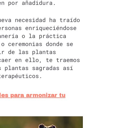
en por añadidura.
ueva necesidad ha traído
ersonas enriqueciéndose
anería o la práctica
 o ceremonias donde se
ir de las plantas
caer en ello, te traemos
s plantas sagradas así
terapéuticos.
les para armonizar tu