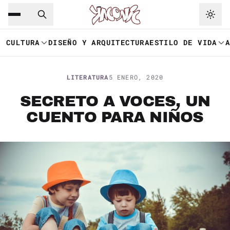
Saltar al contenido principal
Ir a navegación
CULTURA
DISEÑO Y ARQUITECTURA
ESTILO DE VIDA
LITERATURA
5 ENERO, 2020
SECRETO A VOCES, UN
CUENTO PARA NIÑOS