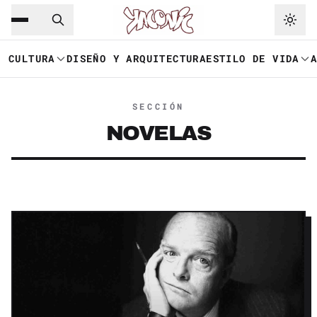
Saltar al contenido principal
Ir a navegación
CULTURA
DISEÑO Y ARQUITECTURA
ESTILO DE VIDA
SECCIÓN
NOVELAS