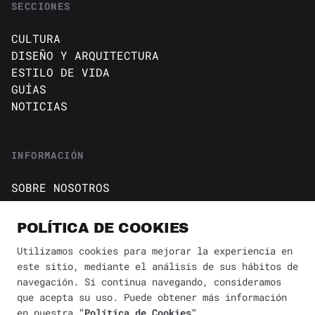
SECCIONES
CULTURA
DISEÑO Y ARQUITECTURA
ESTILO DE VIDA
GUÍAS
NOTICIAS
INFORMACIÓN
SOBRE NOSOTROS
CONTACTO
Política de cookies
POLÍTICA DE COOKIES
AVISO DE PRIVACIDAD
Utilizamos cookies para mejorar la experiencia en
este sitio, mediante el análisis de sus hábitos de
BÚSQUEDA
✕
navegación. Si continua navegando, consideramos
que acepta su uso. Puede obtener más información
en nuestra
"Política de Cookies"
.