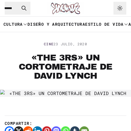
Saltar al contenido principal
Ir a navegación
CULTURA
DISEÑO Y ARQUITECTURA
ESTILO DE VIDA
CINE
23 JULIO, 2020
«THE 3RS» UN
CORTOMETRAJE DE
DAVID LYNCH
COMPARTIR: