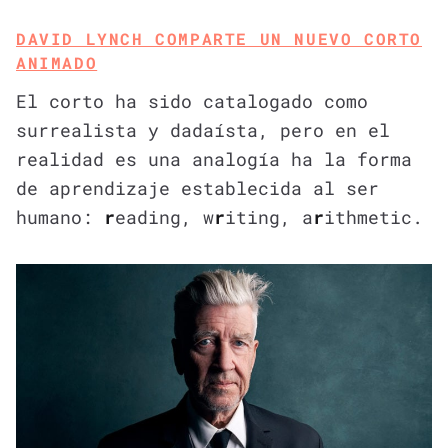
DAVID LYNCH COMPARTE UN NUEVO CORTO
ANIMADO
El corto ha sido catalogado como
surrealista y dadaísta, pero en el
realidad es una analogía ha la forma
de aprendizaje establecida al ser
humano:
r
eading, w
r
iting, a
r
ithmetic.