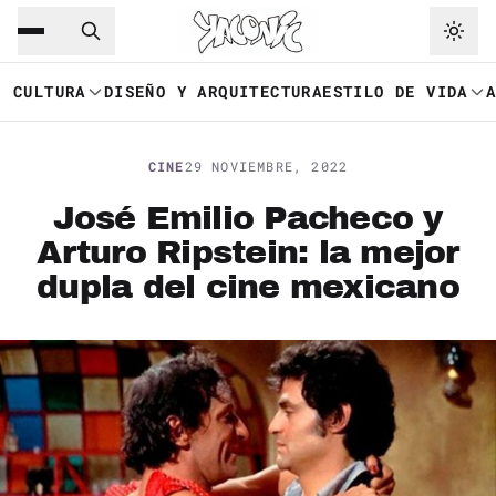
Saltar al contenido principal
Ir a navegación
CULTURA
DISEÑO Y ARQUITECTURA
ESTILO DE VIDA
CINE
29 NOVIEMBRE, 2022
José Emilio Pacheco y
Arturo Ripstein: la mejor
dupla del cine mexicano