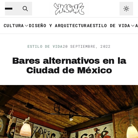
Saltar al contenido principal
Ir a navegación
CULTURA
DISEÑO Y ARQUITECTURA
ESTILO DE VIDA
ESTILO DE VIDA
20 SEPTIEMBRE, 2022
Bares alternativos en la
Ciudad de México