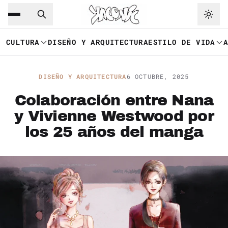
Saltar al contenido principal
Ir a navegación
CULTURA
DISEÑO Y ARQUITECTURA
ESTILO DE VIDA
DISEÑO Y ARQUITECTURA
6 OCTUBRE, 2025
Colaboración entre Nana
y Vivienne Westwood por
los 25 años del manga