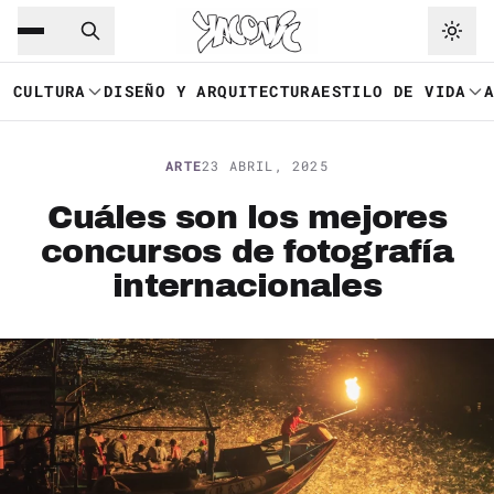
Saltar al contenido principal
Ir a navegación
CULTURA
DISEÑO Y ARQUITECTURA
ESTILO DE VIDA
ARTE
23 ABRIL, 2025
Cuáles son los mejores
concursos de fotografía
internacionales