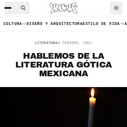
Saltar al contenido principal
Ir a navegación
CULTURA
DISEÑO Y ARQUITECTURA
ESTILO DE VIDA
LITERATURA
8 FEBRERO, 2021
HABLEMOS DE LA
LITERATURA GÓTICA
MEXICANA