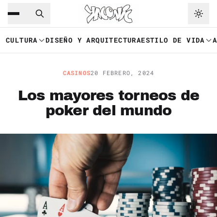
Saltar al contenido principal
Ir a navegación
CULTURA
DISEÑO Y ARQUITECTURA
ESTILO DE VIDA
CASINOS
20 FEBRERO, 2024
Los mayores torneos de
poker del mundo