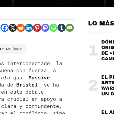
LO MÁS
DÓND
1
ORIG
AR ARTÍCULO
DE «
CAME
ás interconectado, la
suena con fuerza, a
tatu quo
.
Massive
EL P
2
ARTE
nda de
Bristol
, se ha
WARH
 en este debate,
UN 
va crucial en apoyo a
 clara y contundente,
zar el conflicto, sino
EL A