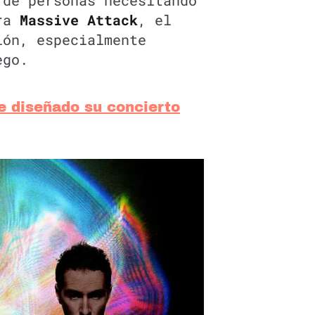
 de personas necesitando
ara
Massive Attack
, el
ión, especialmente
ego.
e diseñado su concierto