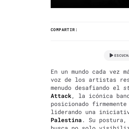
COMPARTIR:
ESCUCH
En un mundo cada vez m
voz de los artistas re
menudo desafiando el
s
Attack
, la icónica ba
posicionado firmemente
liderando una iniciati
Palestina
. Su postura,
busca no solo visibili