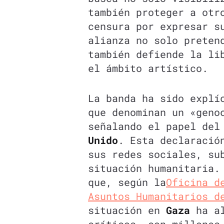
también proteger a otr
censura por expresar s
alianza no solo preten
también defiende la li
el ámbito artístico.
La banda ha sido explí
que denominan un «gen
señalando el papel de
Unido
. Esta declaració
sus redes sociales, su
situación humanitaria.
que, según la
Oficina d
Asuntos Humanitarios d
situación en
Gaza
ha al