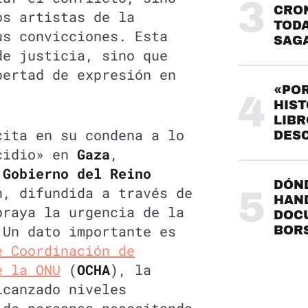
3
CRO
os artistas de la
TODA
us convicciones. Esta
SAG
de justicia, sino que
bertad de expresión en
«POR
4
HIST
LIBR
cita en su condena a lo
DES
ocidio» en
Gaza
,
l
Gobierno del Reino
DÓND
n, difundida a través de
5
HAND
braya la urgencia de la
DOC
 Un dato importante es
BOR
e Coordinación de
e la ONU
(
OCHA
), la
canzado niveles