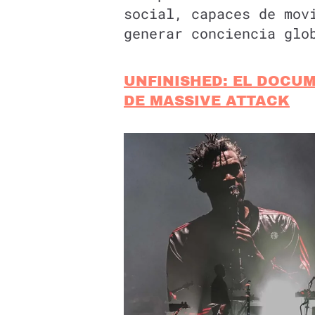
social, capaces de mov
generar conciencia glo
UNFINISHED: EL DOCU
DE MASSIVE ATTACK