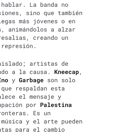
 hablar. La banda no
siones, sino que también
legas más jóvenes o en
s, animándolos a alzar
resalias, creando un
 represión.
aislado; artistas de
ndo a la causa.
Kneecap
,
Eno
y
Garbage
son solo
 que respaldan esta
alece el mensaje y
upación por
Palestina
ronteras. Es un
 música y el arte pueden
ntas para el cambio