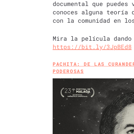
documental que puedes 
conoces alguna teoría 
con la comunidad en lo
Mira la película dando
https://bit.ly/3JpBEd8
PACHITA: DE LAS CURANDE
PODEROSAS