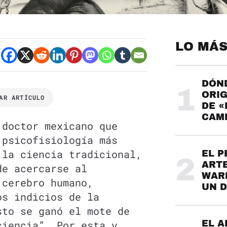
LO MÁS
DÓND
1
ORIG
AR ARTÍCULO
DE «
CAME
 doctor mexicano que
 psicofisiología más
 la ciencia tradicional,
EL P
2
ARTE
de acercarse al
WARH
 cerebro humano,
UN 
os indicios de la
sto se ganó el mote de
ciencia”. Por esta y
EL A