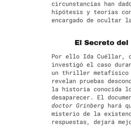
circunstancias han dad
hipótesis y teorías co
encargado de ocultar l
El Secreto del
Por ello Ida Cuéllar, 
investigó el caso dura
un thriller metafísico
revelan pruebas descon
la historia conocida l
desaparecer. El docum
doctor Grinberg
hará qu
misterio de la existen
respuestas, dejará mej