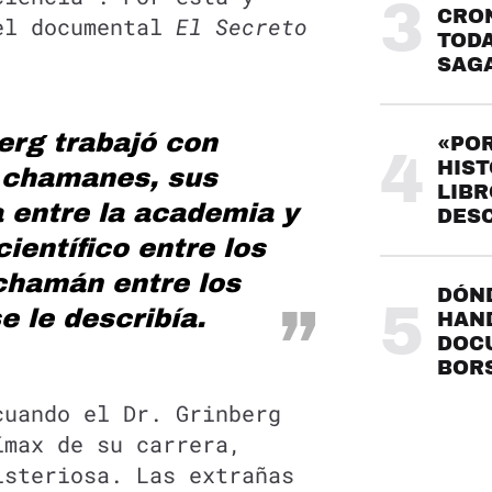
3
CRO
el documental
El Secreto
TODA
SAG
erg trabajó con
«POR
4
HIST
 chamanes, sus
LIBR
a entre la academia y
DES
científico entre los
chamán entre los
DÓND
5
se le describía.
HAND
DOC
BOR
cuando el Dr. Grinberg
ímax de su carrera,
isteriosa. Las extrañas