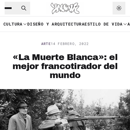
Saltar al contenido principal
Ir a navegación
CULTURA
DISEÑO Y ARQUITECTURA
ESTILO DE VIDA
ARTE
14 FEBRERO, 2022
«La Muerte Blanca»: el
mejor francotirador del
mundo