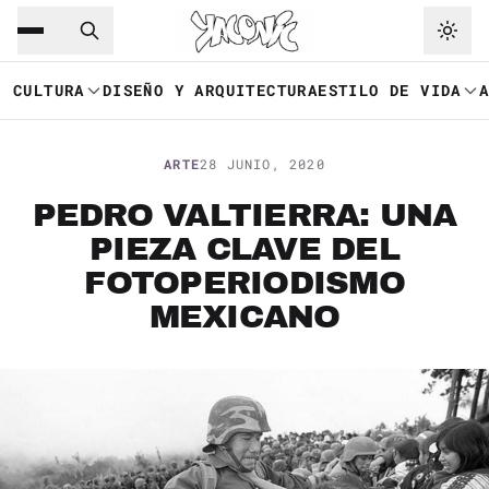
Saltar al contenido principal
Ir a navegación
CULTURA
DISEÑO Y ARQUITECTURA
ESTILO DE VIDA
ARTE
28 JUNIO, 2020
PEDRO VALTIERRA: UNA
PIEZA CLAVE DEL
FOTOPERIODISMO
MEXICANO