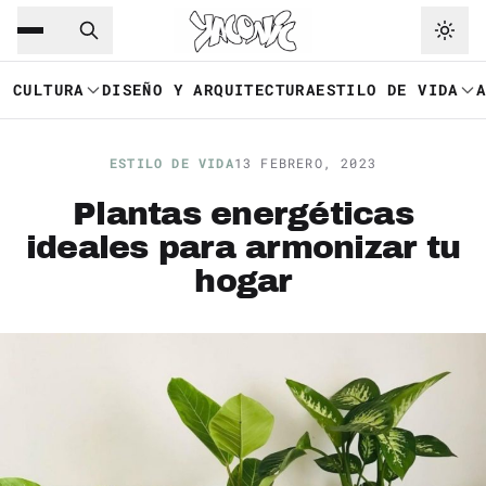
Saltar al contenido principal
Ir a navegación
CULTURA
DISEÑO Y ARQUITECTURA
ESTILO DE VIDA
ESTILO DE VIDA
13 FEBRERO, 2023
Plantas energéticas
ideales para armonizar tu
hogar