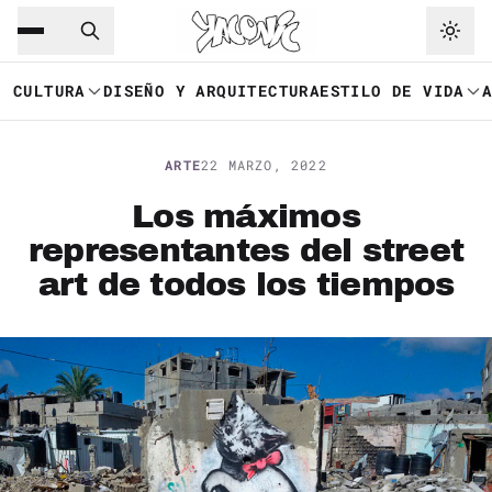
Saltar al contenido principal
Ir a navegación
CULTURA
DISEÑO Y ARQUITECTURA
ESTILO DE VIDA
ARTE
22 MARZO, 2022
Los máximos
representantes del street
art de todos los tiempos