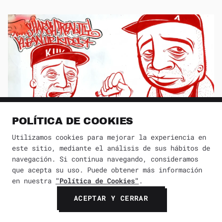
POLÍTICA DE COOKIES
Utilizamos cookies para mejorar la experiencia en
este sitio, mediante el análisis de sus hábitos de
navegación. Si continua navegando, consideramos
que acepta su uso. Puede obtener más información
en nuestra
"Política de Cookies"
.
Barry McGee y Twist: El legado de la
Mission School en el arte
ACEPTAR Y CERRAR