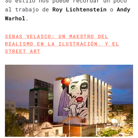
Su estilo nos puede recordar un poco
al trabajo de
Roy Lichtenstein
o
Andy
Warhol
.
SEBAS VELASCO: UN MAESTRO DEL
REALISMO EN LA ILUSTRACIÓN, Y EL
STREET ART