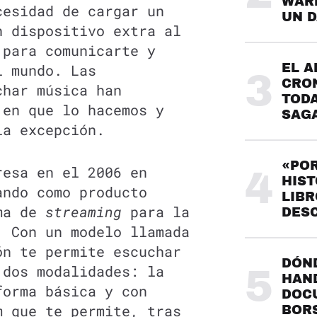
WARH
cesidad de cargar un
UN 
n dispositivo extra al
para comunicarte y
l mundo. Las
EL A
3
CRO
char música han
TODA
 en que lo hacemos y
SAG
a excepción.
«POR
resa en el 2006 en
4
HIST
ando como producto
LIBR
rma de
streaming
para la
DES
. Con un modelo llamada
n te permite escuchar
DÓND
dos modalidades: la
5
HAND
forma básica y con
DOC
m que te permite, tras
BOR