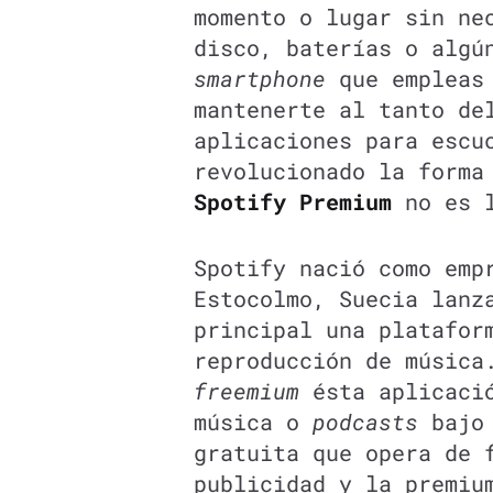
momento o lugar sin ne
disco, baterías o algú
smartphone
que empleas 
mantenerte al tanto de
aplicaciones para escu
revolucionado la forma
Spotify Premium
no es l
Spotify nació como emp
Estocolmo, Suecia lanz
principal una platafo
reproducción de música
freemium
ésta aplicació
música o
podcasts
bajo 
gratuita que opera de 
publicidad y la premiu