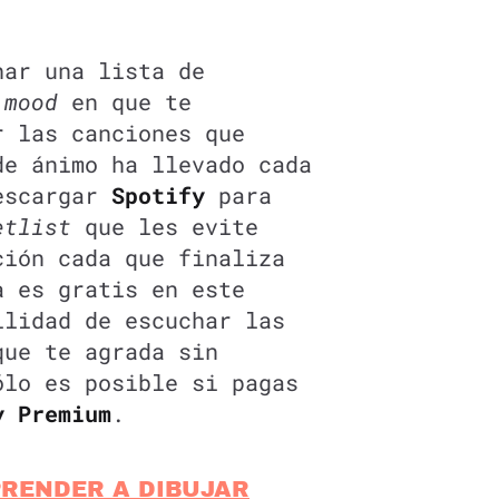
har una lista de
l
mood
en que te
r las canciones que
de ánimo ha llevado cada
descargar
Spotify
para
etlist
que les evite
ción cada que finaliza
a es gratis en este
ilidad de escuchar las
que te agrada sin
ólo es posible si pagas
y Premium
.
PRENDER A DIBUJAR