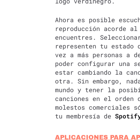
logo verdinegro.
Ahora es posible escuc
reproducción acorde a
encuentres. Selecciona
representen tu estado 
vez a más personas a 
poder configurar una
s
estar cambiando la can
otra. Sin embargo, nad
mundo y tener la posib
canciones en el orden 
molestos comerciales s
tu membresía de
Spotif
APLICACIONES PARA A