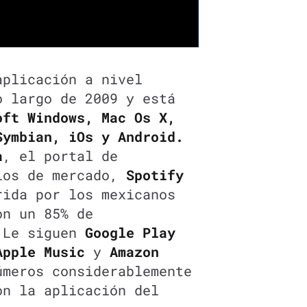
aplicación a nivel
o largo de 2009 y está
ft Windows, Mac Os X,
Symbian, iOs y Android.
a
, el portal de
ios de mercado,
Spotify
rida por los mexicanos
on un 85% de
. Le siguen
Google Play
Apple Music
y
Amazon
meros considerablemente
on la aplicación del