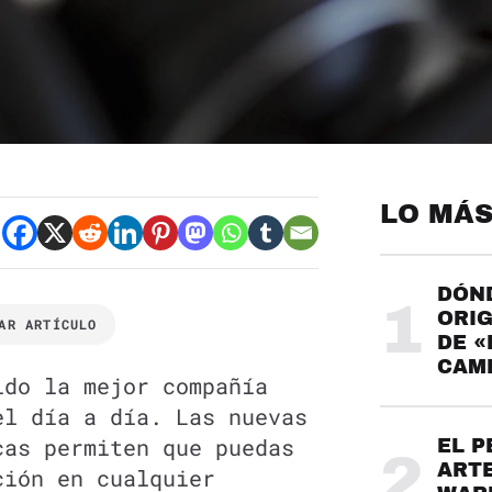
LO MÁS
DÓND
1
ORIG
AR ARTÍCULO
DE «
CAME
ido la mejor compañía
el día a día. Las nuevas
cas permiten que puedas
EL P
2
ARTE
ción en cualquier