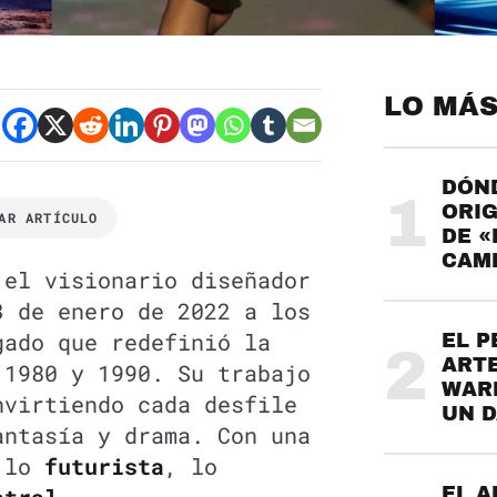
LO MÁS
DÓND
1
ORIG
AR ARTÍCULO
DE «
CAME
 el visionario diseñador
3 de enero de 2022 a los
gado que redefinió la
EL P
2
ARTE
 1980 y 1990. Su trabajo
WARH
nvirtiendo cada desfile
UN 
antasía y drama. Con una
a lo
futurista
, lo
EL A