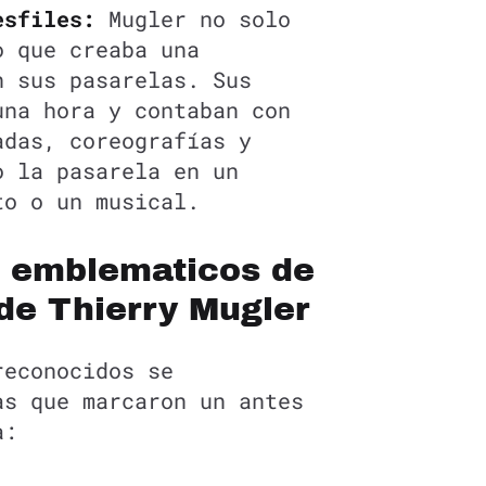
esfiles:
Mugler no solo
o que creaba una
n sus pasarelas. Sus
una hora y contaban con
adas, coreografías y
o la pasarela en un
to o un musical.
 emblematicos de
de Thierry Mugler
reconocidos se
as que marcaron un antes
a: