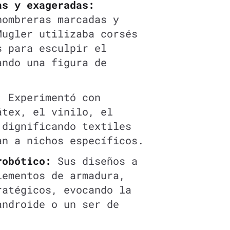
as y exageradas:
hombreras marcadas y
Mugler utilizaba corsés
s para esculpir el
ando una figura de
:
Experimentó con
átex, el vinilo, el
 dignificando textiles
an a nichos específicos.
robótico:
Sus diseños a
lementos de armadura,
ratégicos, evocando la
androide o un ser de