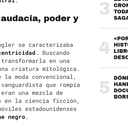
atral
.
3
CRO
TODA
: audacia, poder y
SAG
«POR
4
ugler se caracterizaba
HIST
LIBR
centricidad
. Buscando
DES
 transformarla en una
una criatura mitológica.
e la moda convencional,
DÓND
5
 vanguardista que rompía
HAND
DOC
 eran una mezcla de
BOR
s en la ciencia ficción,
móviles estadounidenses
ne negro
.