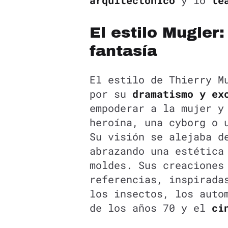
arquitectónico
y lo
te
El estilo Mugler
fantasía
El estilo de Thierry M
por su
dramatismo y ex
empoderar a la mujer y
heroína, una cyborg o 
Su visión se alejaba d
abrazando una estética
moldes. Sus creaciones
referencias, inspirada
los insectos, los auto
de los años 70 y el
ci