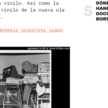
n vinilo. Así como la
DÓND
5
HAND
 vinilo de la nueva ola
DOC
k.
BOR
MEMORIA OCHENTERA SABOR