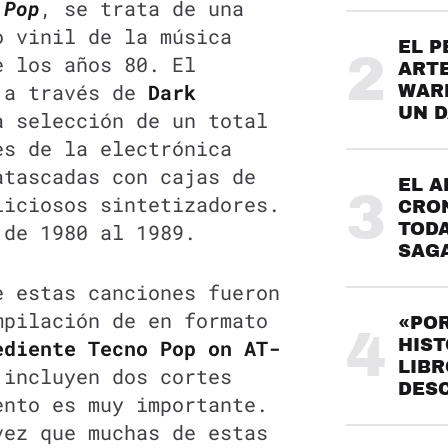
 Pop
, se trata de una
o vinil de la música
EL P
2
e los años 80. El
ARTE
 a través de
Dark
WARH
UN 
a selección de un total
es de la electrónica
atascadas con cajas de
EL A
3
liciosos sintetizadores.
CRO
 de 1980 al 1989.
TODA
SAG
e estas canciones fueron
mpilación de en formato
«POR
4
ediente Tecno Pop on AT-
HIST
LIBR
 incluyen dos cortes
DES
ento es muy importante.
vez que muchas de estas