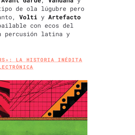
tipo de ola lúgubre pero
tanto,
Volti
y
Artefacto
bailable con ecos del
n percusión latina y
RS»: LA HISTORIA INÉDITA
LECTRÓNICA