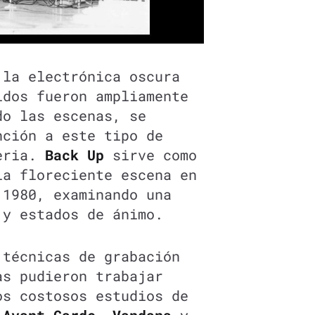
 la electrónica oscura
idos fueron ampliamente
do las escenas, se
nción a este tipo de
feria.
Back Up
sirve como
la floreciente escena en
 1980, examinando una
 y estados de ánimo.
 técnicas de grabación
as pudieron trabajar
os costosos estudios de
e
Avant Garde
,
Vandana
y