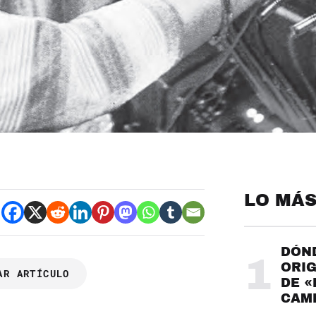
LO MÁS
DÓND
1
ORIG
AR ARTÍCULO
DE «
CAME