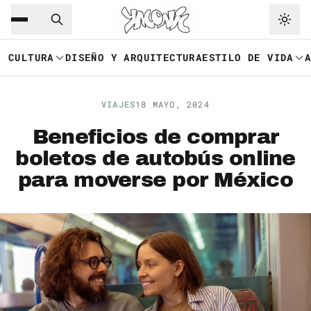
Saltar al contenido principal
Ir a navegación
CULTURA
DISEÑO Y ARQUITECTURA
ESTILO DE VIDA
VIAJES
18 MAYO, 2024
Beneficios de comprar
boletos de autobús online
para moverse por México