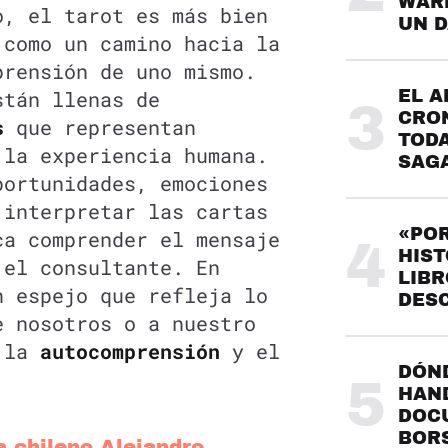
WARH
o, el tarot es más bien
UN 
 como un camino hacia la
rensión de uno mismo.
stán llenas de
EL A
3
CRO
os
que representan
TODA
 la experiencia humana.
SAG
portunidades, emociones
 interpretar las cartas
«POR
ca comprender el mensaje
4
HIST
 el consultante. En
LIBR
n espejo que refleja lo
DES
e nosotros o a nuestro
o la
autocomprensión
y el
DÓND
5
HAND
DOC
BOR
a chileno Alejandro