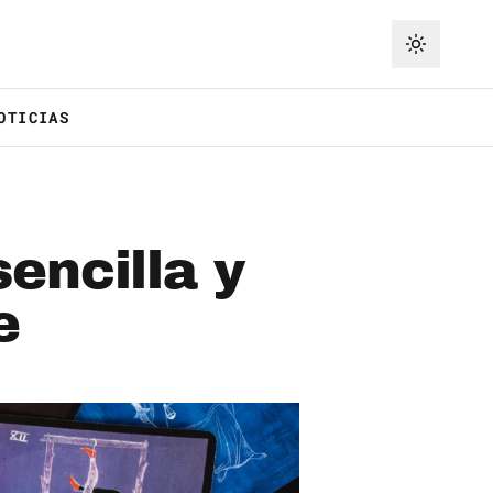
OTICIAS
encilla y
e