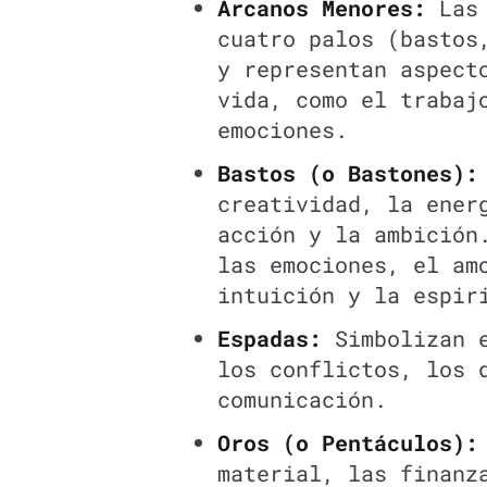
Arcanos Menores:
Las
cuatro palos (bastos
y representan aspect
vida, como el trabaj
emociones.
Bastos (o Bastones):
creatividad, la ener
acción y la ambició
las emociones, el am
intuición y la espir
Espadas:
Simbolizan e
los conflictos, los 
comunicación.
Oros (o Pentáculos):
material, las finanz