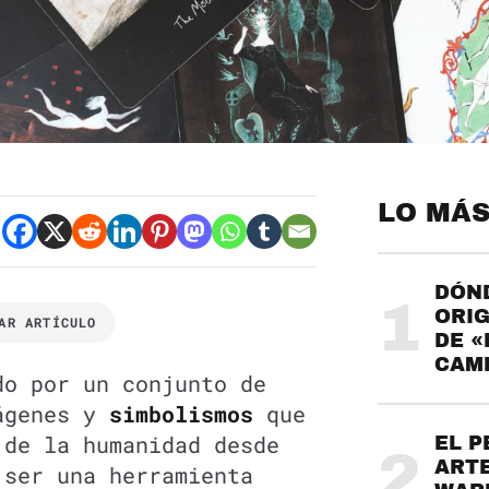
LO MÁS
DÓND
1
ORIG
AR ARTÍCULO
DE «
CAME
o por un conjunto de
mágenes y
simbolismos
que
 de la humanidad desde
EL P
2
ARTE
 ser una herramienta