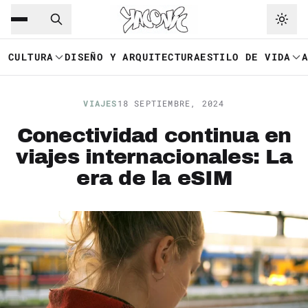
Saltar al contenido principal
Ir a navegación
CULTURA
DISEÑO Y ARQUITECTURA
ESTILO DE VIDA
VIAJES
18 SEPTIEMBRE, 2024
Conectividad continua en
viajes internacionales: La
era de la eSIM