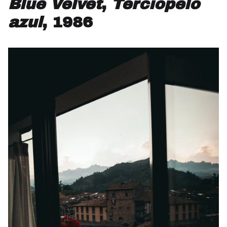
Blue Velvet
,
Terciopelo
azul
, 1986