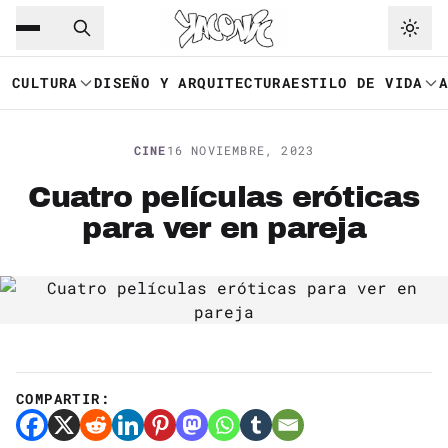
Saltar al contenido principal
Ir a navegación
CULTURA
DISEÑO Y ARQUITECTURA
ESTILO DE VIDA
CINE
16 NOVIEMBRE, 2023
Cuatro películas eróticas
para ver en pareja
COMPARTIR: