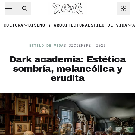
Saltar al contenido principal
Ir a navegación
CULTURA
DISEÑO Y ARQUITECTURA
ESTILO DE VIDA
ESTILO DE VIDA
3 DICIEMBRE, 2025
Dark academia: Estética
sombría, melancólica y
erudita