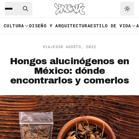
Saltar al contenido principal
Ir a navegación
CULTURA
DISEÑO Y ARQUITECTURA
ESTILO DE VIDA
VIAJES
30 AGOSTO, 2022
Hongos alucinógenos en
México: dónde
encontrarlos y comerlos