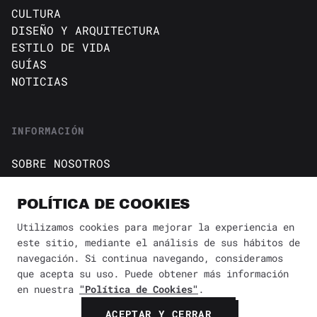
CULTURA
DISEÑO Y ARQUITECTURA
ESTILO DE VIDA
GUÍAS
NOTICIAS
INFORMACIÓN
SOBRE NOSOTROS
CONTACTO
Política de cookies
POLÍTICA DE COOKIES
AVISO DE PRIVACIDAD
Utilizamos cookies para mejorar la experiencia en
este sitio, mediante el análisis de sus hábitos de
BÚSQUEDA
✕
navegación. Si continua navegando, consideramos
que acepta su uso. Puede obtener más información
en nuestra
"Política de Cookies"
.
© 2026 Revista Yaconic. Todos los derechos reservados.
ACEPTAR Y CERRAR