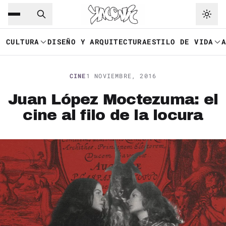
Saltar al contenido principal
Ir a navegación
CULTURA
DISEÑO Y ARQUITECTURA
ESTILO DE VIDA
CINE
1 NOVIEMBRE, 2016
Juan López Moctezuma: el
cine al filo de la locura