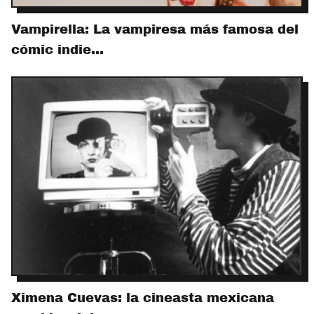
Vampirella: La vampiresa más famosa del
cómic indie…
Ximena Cuevas: la cineasta mexicana