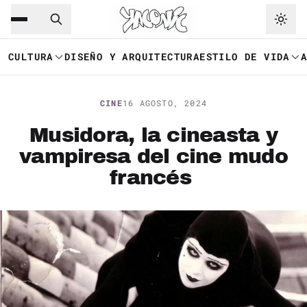
Saltar al contenido principal
Ir a navegación
CULTURA
DISEÑO Y ARQUITECTURA
ESTILO DE VIDA
CINE
16 AGOSTO, 2024
Musidora, la cineasta y
vampiresa del cine mudo
francés