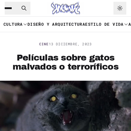
Saltar al contenido principal
Ir a navegación
CULTURA
DISEÑO Y ARQUITECTURA
ESTILO DE VIDA
CINE
13 DICIEMBRE, 2023
Películas sobre gatos
malvados o terroríficos