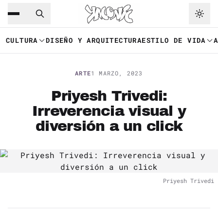
Saltar al contenido principal
Ir a navegación
CULTURA
DISEÑO Y ARQUITECTURA
ESTILO DE VIDA
ARTE
1 MARZO, 2023
Priyesh Trivedi:
Irreverencia visual y
diversión a un click
Priyesh Trivedi