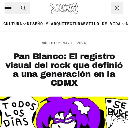
Saltar al contenido principal
Ir a navegación
CULTURA
DISEÑO Y ARQUITECTURA
ESTILO DE VIDA
MÚSICA
12 MAYO, 2026
Pan Blanco: El registro
visual del rock que definió
a una generación en la
CDMX