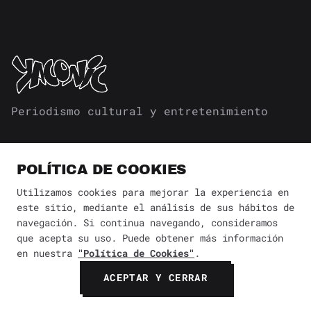
Periodismo cultural y entretenimiento
POLÍTICA DE COOKIES
Utilizamos cookies para mejorar la experiencia en
este sitio, mediante el análisis de sus hábitos de
SECCIONES
navegación. Si continua navegando, consideramos
que acepta su uso. Puede obtener más información
CULTURA
en nuestra
"Política de Cookies"
.
DISEÑO Y ARQUITECTURA
ACEPTAR Y CERRAR
ESTILO DE VIDA
GUÍAS