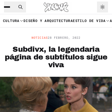
Saltar al contenido principal
Ir a navegación
CULTURA
DISEÑO Y ARQUITECTURA
ESTILO DE VIDA
NOTICIAS
28 FEBRERO, 2022
Subdivx, la legendaria
página de subtítulos sigue
viva