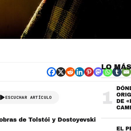
LO MÁS
DÓND
1
ORIG
ESCUCHAR ARTÍCULO
DE «
CAME
obras de Tolstói y Dostoyevski
EL P