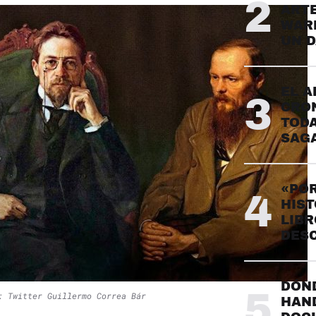
2
ARTE
WARH
UN 
EL A
3
CRO
TODA
SAG
«POR
4
HIST
LIBR
DES
DÓND
5
: Twitter Guillermo Correa Bár
HAND