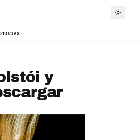
OTICIAS
lstói y
escargar