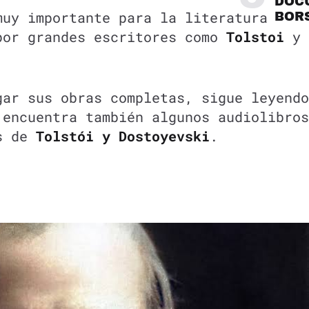
DOC
muy importante para la literatura
BOR
por grandes escritores como
Tolstoi
y
gar sus obras completas, sigue leyendo
 encuentra también algunos audiolibros
os de
Tolstói y Dostoyevski
.