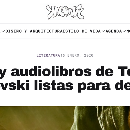
A
DISEÑO Y ARQUITECTURA
ESTILO DE VIDA
AGENDA
N
LITERATURA
15 ENERO, 2020
y audiolibros de To
vski listas para d