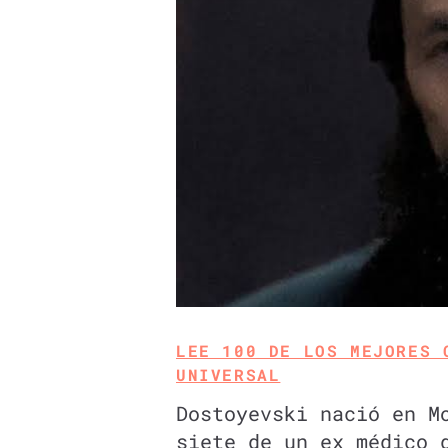
LEE 100 DE LOS MEJORES 
UNIVERSAL
Dostoyevski nació en M
siete de un ex médico 