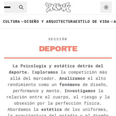
Saltar al contenido principal
Ir a navegación
CULTURA
DISEÑO Y ARQUITECTURA
ESTILO DE VIDA
SECCIÓN
DEPORTE
La Psicología y estética detrás del
deporte.
E
xploramos
la competición más
allá del marcador.
Analizamos
el alto
rendimiento como un
fenómeno
de diseño,
performance
y mente.
Investigamos
la
relación entre el cuerpo, el riesgo y la
obsesión por la perfección física.
Abordamos la
estética
de los uniformes,
la arquitectura del estadio y el diseño