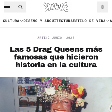
Saltar al contenido principal
Ir a navegación
CULTURA
DISEÑO Y ARQUITECTURA
ESTILO DE VIDA
ARTE
12 JUNIO, 2025
Las 5 Drag Queens más
famosas que hicieron
historia en la cultura