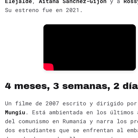
Elejalde
,
Aitana Sánchez-Gijón
y a
Ross
Su estreno fue en 2021.
4 meses, 3 semanas, 2 dí
Un filme de 2007 escrito y dirigido po
Mungiu
. Está ambientada en los últimos 
del comunismo en Rumanía y narra los pr
dos estudiantes que se enfrentan al emb