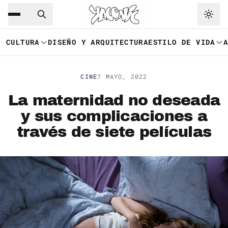
Saltar al contenido principal
Ir a navegación
CULTURA
DISEÑO Y ARQUITECTURA
ESTILO DE VIDA
CINE
7 MAYO, 2022
La maternidad no deseada
y sus complicaciones a
través de siete películas