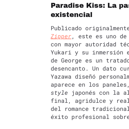
Paradise Kiss: La pa
existencial
Publicado originalment
Zipper
, este es uno d
con mayor autoridad té
Yukari y su inmersión 
de George es un tratad
desencanto. Un dato cu
Yazawa diseñó personal
aparece en los paneles
style
japonés con la al
final, agridulce y rea
del romance tradiciona
éxito profesional sobr