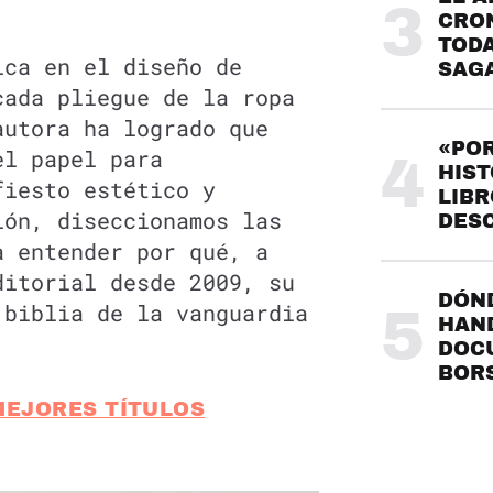
3
CRO
TODA
ica en el diseño de
SAG
cada pliegue de la ropa
autora ha logrado que
«POR
el papel para
4
HIST
fiesto estético y
LIBR
ión, diseccionamos las
DES
a entender por qué, a
ditorial desde 2009, su
DÓND
 biblia de la vanguardia
5
HAND
DOC
BOR
MEJORES TÍTULOS