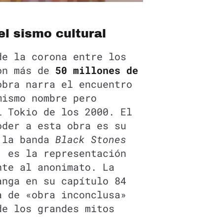
el sismo cultural
de la corona entre los
on más de
50 millones de
obra narra el encuentro
mismo nombre pero
l Tokio de los 2000. El
oder a esta obra es su
: la banda
Black Stones
, es la representación
nte al anonimato. La
anga en su capítulo 84
a de «obra inconclusa»
de los grandes mitos