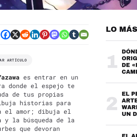
LO MÁS
DÓND
1
ORIG
AR ARTÍCULO
DE «
CAME
Yazawa
es entrar en un
ra donde el espejo te
uda de tus propias
EL P
2
ARTE
ibuja historias para
WARH
n el amor; dibuja el
UN 
a y la búsqueda de la
urbes que devoran
EL A